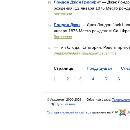
Лондон Джон Гриффит
— Джек Лондон
58
рождения: 12 января 1876 Место рожд
Википедия
Лондон Джэк
— Джек Лондон Jack Lond
59
января 1876 Место рождения: Сан Фра
Википедия
— Тип блюда: Категория: Рецепт приг
60
Энциклопедия кулинарных рецептов
Страницы
←
Предыдущая
Сле
1
2
3
4
5
6
© Академик, 2000-2026
Обратная связь:
Техподдерж
👣 Путешествия
Экспорт словарей на сайты
, сделанные на PHP,
Jo