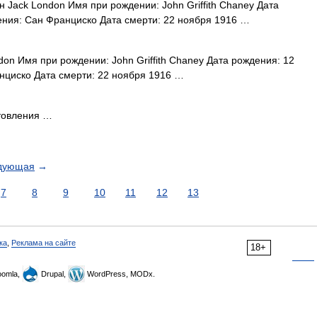
 Jack London Имя при рождении: John Griffith Chaney Дата
ения: Сан Франциско Дата смерти: 22 ноября 1916 …
on Имя при рождении: John Griffith Chaney Дата рождения: 12
нциско Дата смерти: 22 ноября 1916 …
отовления …
дующая
→
7
8
9
10
11
12
13
ка
,
Реклама на сайте
18+
omla,
Drupal,
WordPress, MODx.