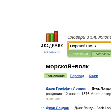
Словари и энциклоп
academic.ru
Толкования
Переводы
морской+волк
Толкование
Перевод
Книги
Джон Гриффит Лондон
— Джек Лондон
51
рождения: 12 января 1876 Место рожд
Википедия
Джон Лондон
— Джек Лондон Jack Lond
52